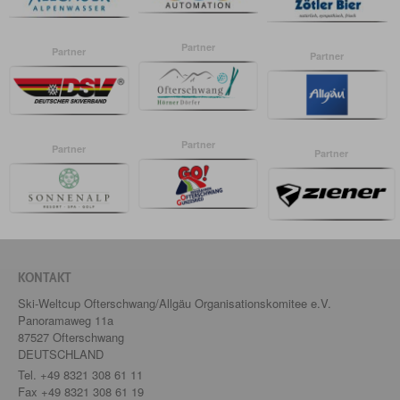
Partner
Partner
Partner
Partner
Partner
Partner
KONTAKT
Ski-Weltcup Ofterschwang/Allgäu Organisationskomitee e.V.
Panoramaweg 11a
87527 Ofterschwang
DEUTSCHLAND
Tel.
+49 8321 308 61 11
Fax +49 8321 308 61 19