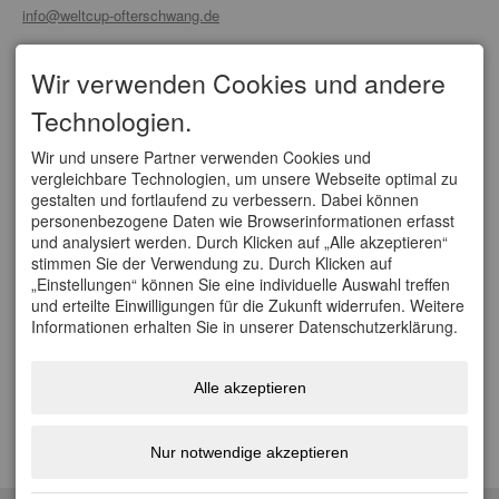
info@weltcup-ofterschwang.de
SERVICE
Wir verwenden Cookies und andere
Organisationskomitee
Technologien.
Partner/ Sponsoren
Tickets
Anfahrt
Wir und unsere Partner verwenden Cookies und
vergleichbare Technologien, um unsere Webseite optimal zu
WELTCUPS
gestalten und fortlaufend zu verbessern. Dabei können
personenbezogene Daten wie Browserinformationen erfasst
Vierschanzentournee
und analysiert werden. Durch Klicken auf „Alle akzeptieren“
FIS Weltcup Skifliegen
stimmen Sie der Verwendung zu. Durch Klicken auf
FIS Ski Cross Weltcup Grasgehren
„Einstellungen“ können Sie eine individuelle Auswahl treffen
FIS Tour de Ski
und erteilte Einwilligungen für die Zukunft widerrufen. Weitere
FIS Nordische Kombination Weltcup
Informationen erhalten Sie in unserer Datenschutzerklärung.
FIS Weltcup Skispringen Damen
SOCIAL
Alle akzeptieren
Facebook
Youtube
Nur notwendige akzeptieren
Instagram