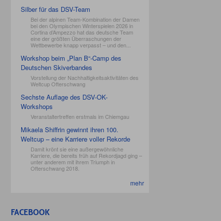
Silber für das DSV-Team
Bei der alpinen Team-Kombination der Damen
bei den Olympischen Winterspielen 2026 in
Cortina d’Ampezzo hat das deutsche Team
eine der größten Überraschungen der
Wettbewerbe knapp verpasst – und den...
Workshop beim „Plan B“-Camp des
Deutschen Skiverbandes
Vorstellung der Nachhaltigkeitsaktivitäten des
Weltcup Ofterschwang
Sechste Auflage des DSV-OK-
Workshops
Veranstaltertreffen erstmals im Chiemgau
Mikaela Shiffrin gewinnt ihren 100.
Weltcup – eine Karriere voller Rekorde
Damit krönt sie eine außergewöhnliche
Karriere, die bereits früh auf Rekordjagd ging –
unter anderem mit ihrem Triumph in
Ofterschwang 2018.
mehr
FACEBOOK