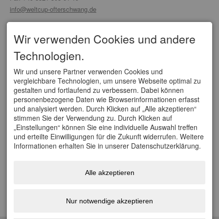
info@weltcup-ofterschwang.de
SERVICE
Wir verwenden Cookies und andere
Organisationskomitee
Technologien.
Partner/ Sponsoren
Tickets
Anfahrt
Wir und unsere Partner verwenden Cookies und
vergleichbare Technologien, um unsere Webseite optimal zu
WELTCUPS
gestalten und fortlaufend zu verbessern. Dabei können
personenbezogene Daten wie Browserinformationen erfasst
Vierschanzentournee
und analysiert werden. Durch Klicken auf „Alle akzeptieren“
FIS Weltcup Skifliegen
stimmen Sie der Verwendung zu. Durch Klicken auf
FIS Ski Cross Weltcup Grasgehren
„Einstellungen“ können Sie eine individuelle Auswahl treffen
FIS Tour de Ski
und erteilte Einwilligungen für die Zukunft widerrufen. Weitere
FIS Nordische Kombination Weltcup
Informationen erhalten Sie in unserer Datenschutzerklärung.
FIS Weltcup Skispringen Damen
SOCIAL
Alle akzeptieren
Facebook
Youtube
Nur notwendige akzeptieren
Instagram