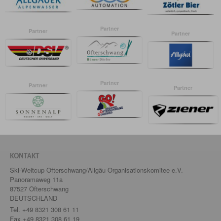
Partner
Partner
Partner
Partner
Partner
Partner
KONTAKT
Ski-Weltcup Ofterschwang/Allgäu Organisationskomitee e.V.
Panoramaweg 11a
87527 Ofterschwang
DEUTSCHLAND
Tel.
+49 8321 308 61 11
Fax +49 8321 308 61 19