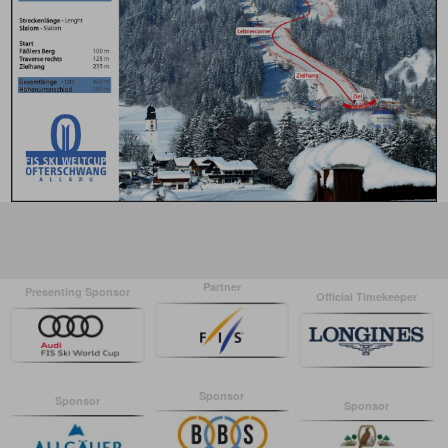
Partner
Presenting Sponsor
Official Timekeeper
Sponsor
Sponsor
Sponsor