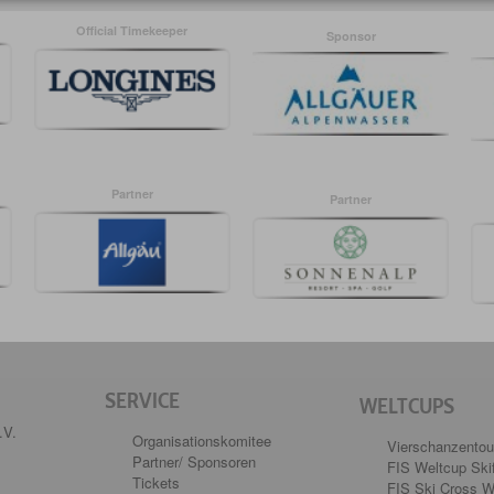
Official Timekeeper
Sponsor
Partner
Partner
SERVICE
WELTCUPS
.V.
Organisationskomitee
Vierschanzentou
Partner/ Sponsoren
FIS Weltcup Skif
Tickets
FIS Ski Cross W