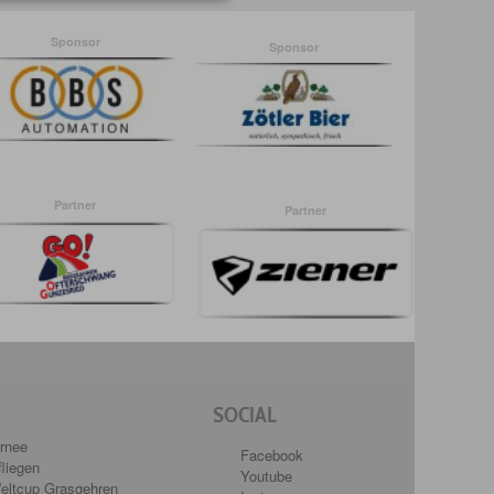
Sponsor
Sponsor
Partner
Partner
SOCIAL
rnee
Facebook
liegen
Youtube
eltcup Grasgehren