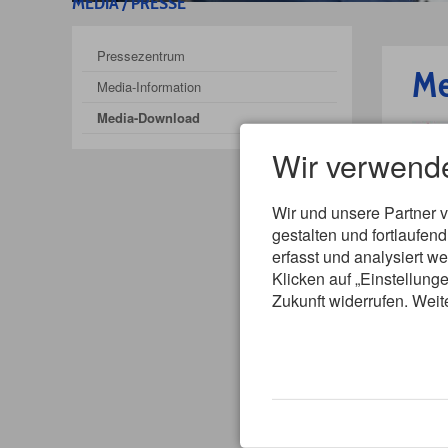
MEDIA / PRESSE
Pressezentrum
Me
Media-Information
Media-Download
Wir verwend
Wir und unsere Partner 
gestalten und fortlaufe
erfasst und analysiert w
Klicken auf „Einstellunge
Bild
Zukunft widerrufen. Weit
Rie