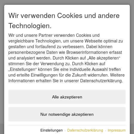
SERVICE
Wir verwenden Cookies und andere
Organisationskomitee
Technologien.
Partner/ Sponsoren
Tickets
Anfahrt
Wir und unsere Partner verwenden Cookies und
vergleichbare Technologien, um unsere Webseite optimal zu
WELTCUPS
gestalten und fortlaufend zu verbessern. Dabei können
personenbezogene Daten wie Browserinformationen erfasst
Vierschanzentournee
und analysiert werden. Durch Klicken auf „Alle akzeptieren“
FIS Weltcup Skifliegen
stimmen Sie der Verwendung zu. Durch Klicken auf
FIS Ski Cross Weltcup Grasgehren
„Einstellungen“ können Sie eine individuelle Auswahl treffen
FIS Tour de Ski
und erteilte Einwilligungen für die Zukunft widerrufen. Weitere
FIS Nordische Kombination Weltcup
Informationen erhalten Sie in unserer Datenschutzerklärung.
FIS Weltcup Skispringen Damen
SOCIAL
Alle akzeptieren
Facebook
Youtube
Nur notwendige akzeptieren
Instagram
© Ski-Weltcup Ofterschwang/Allgäu Organisationskomitee e.V.
Einstellungen
·
Datenschutzerklärung
·
Impressum