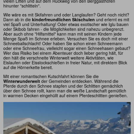
vielen Liften und auf dem Rückweg von den Berggasthöfen
hinunter "schlitteln".
Wie wäre es mit Skifahren und oder Langlaufen? Geht noch nicht?
Dann ab in die
kinderfreundlichen Skischulen
und erlernt es mit
viel Spaß und Unterhaltung! Oder etwas exotischer wie Iglu bauen
oder Skibob fahren - die Möglichkeiten sind nahezu unbegrenzt.
Aber auch ohne "Hilfsmittel" kann man mit seinen Kindern jede
Menge Spaß im Schnee erleben. Versuchen Sie es doch mit einer
Schneeballschlacht! Oder haben Sie schon einen Schneemann
oder eine Schneefrau, vielleicht sogar einen Schneehasen gebaut?
Wer das Risiko bei einem Abenteuer doch lieber gering hält, für
den hält die verschneite Winterwelt weitere Aktivitäten, wie
Eislaufen oder Eisstockschießen in freier Natur, mit direktem Blick
auf die Hörnerkette bereit.
Mit einer romantischen Kutschfahrt können Sie die
Winterwunderwelt
der Gemeinden entdecken. Während die
Pferde durch den Schnee stapfen und der Schlitten gemächlich
über den Schnee rollt, kann man die weiße Landschaft gemütlich
in warmen Decken eingehüllt auf einem Pferdeschlitten genießen.