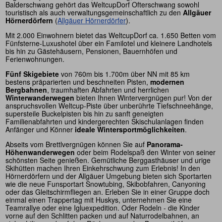
Balderschwang gehört das WeltcupDorf Ofterschwang sowohl
touristisch als auch verwaltungsgemeinschaftlich zu den
Allgäuer
Hörnerdörfern
(
Allgäuer Hörnerdörfer
).
Mit 2.000 Einwohnern bietet das WeltcupDorf ca. 1.650 Betten vom
Fünfsterne-Luxushotel über ein Familotel und kleinere Landhotels
bis hin zu Gästehäusern, Pensionen, Bauernhöfen und
Ferienwohnungen.
Fünf Skigebiete
von 760m bis 1.700m über NN mit 85 km
bestens präparierten und beschneiten Pisten,
modernen
Bergbahnen
, traumhaften Abfahrten und herrlichen
Winterwanderwegen
bieten Ihnen Wintervergnügen pur! Von der
anspruchsvollen Weltcup-Piste über unberührte Tiefschneehänge,
supersteile Buckelpisten bis hin zu sanft geneigten
Familienabfahrten und kindergerechten Skischulanlagen finden
Anfänger und Könner
ideale Wintersportmöglichkeiten
.
Abseits vom Brettlvergnügen können Sie auf
Panorama-
Höhenwanderwegen
oder beim Rodelspaß den Winter von seiner
schönsten Seite genießen. Gemütliche Berggasthäuser und urige
Skihütten machen Ihren Einkehrschwung zum Erlebnis! In den
Hörnerdörfern und der Allgäuer Umgebung bieten sich Sportarten
wie die neue Funsportart Snowtubing, Skibobfahren, Canyoning
oder das Gleitschirmfliegen an. Erleben Sie in einer Gruppe doch
einmal einen Trappertag mit Huskys, unternehmen Sie eine
Teamrallye oder eine Igluexpedition. Oder Rodeln - die Kinder
vorne auf den Schlitten packen und auf Naturrodelbahnen, an