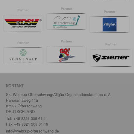
Partner
Partner
Partner
Partner
Partner
Partner
KONTAKT
Ski-Weltcup Ofterschwang/Allgäu Organisationskomitee e.V.
Panoramaweg 11a
87527 Ofterschwang
DEUTSCHLAND
Tel.
+49 8321 308 61 11
Fax +49 8321 308 61 19
info@weltcup-ofterschwang.de