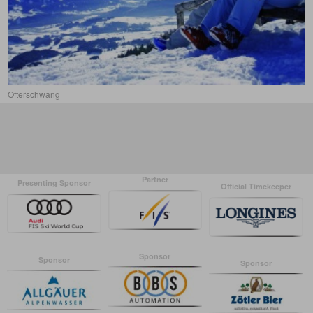
Ofterschwang
Partner
Presenting Sponsor
Official Timekeeper
Sponsor
Sponsor
Sponsor