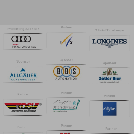
Partner
Presenting Sponsor
Official Timekeeper
Sponsor
Sponsor
Sponsor
Partner
Partner
Partner
Partner
Partner
Partner