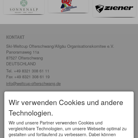
KONTAKT
Ski-Weltcup Ofterschwang/Allgäu Organisationskomitee e.V.
Panoramaweg 11a
87527 Ofterschwang
DEUTSCHLAND
Tel.
+49 8321 308 61 11
Fax +49 8321 308 61 19
info@weltcup-ofterschwang.de
SERVICE
Wir verwenden Cookies und andere
Organisationskomitee
Technologien.
Partner/ Sponsoren
Tickets
Anfahrt
Wir und unsere Partner verwenden Cookies und
vergleichbare Technologien, um unsere Webseite optimal zu
WELTCUPS
gestalten und fortlaufend zu verbessern. Dabei können