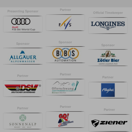
Partner
Presenting Sponsor
Official Timekeeper
Sponsor
Sponsor
Sponsor
Partner
Partner
Partner
Partner
Partner
Partner