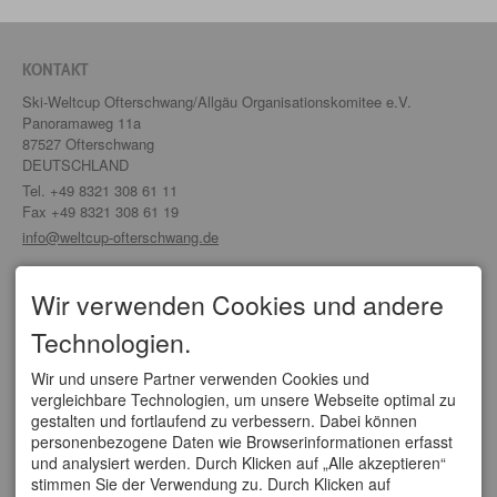
KONTAKT
Ski-Weltcup Ofterschwang/Allgäu Organisationskomitee e.V.
Panoramaweg 11a
87527 Ofterschwang
DEUTSCHLAND
Tel.
+49 8321 308 61 11
Fax +49 8321 308 61 19
info@weltcup-ofterschwang.de
SERVICE
Wir verwenden Cookies und andere
Organisationskomitee
Technologien.
Partner/ Sponsoren
Tickets
Anfahrt
Wir und unsere Partner verwenden Cookies und
vergleichbare Technologien, um unsere Webseite optimal zu
WELTCUPS
gestalten und fortlaufend zu verbessern. Dabei können
personenbezogene Daten wie Browserinformationen erfasst
Vierschanzentournee
und analysiert werden. Durch Klicken auf „Alle akzeptieren“
FIS Weltcup Skifliegen
stimmen Sie der Verwendung zu. Durch Klicken auf
FIS Ski Cross Weltcup Grasgehren