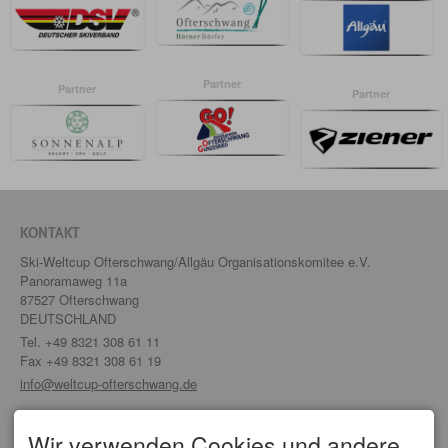
Partner
Partner
Partner
KONTAKT
Ski-Weltcup Ofterschwang/Allgäu Organisationskomitee e.V.
Panoramaweg 11a
87527 Ofterschwang
DEUTSCHLAND
Tel.
+49 8321 308 61 11
Fax +49 8321 308 61 19
info@weltcup-ofterschwang.de
SERVICE
Wir verwenden Cookies und andere