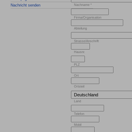
Nachricht senden
Nachname
*
Firma/Organisation
Abteilung
Strasse/Anschrift
Hausnr.
PLZ
Ort
Ortsteil
Land
Telefon
Mobil