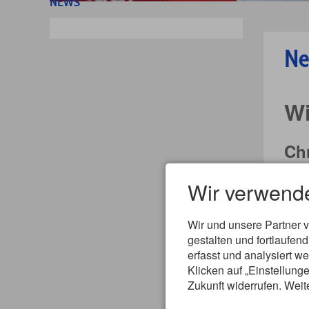
NEWS
Ne
Wi
Chr
Skire
Wir verwend
gema
fehl
Seku
Wir und unsere Partner 
Seizi
gestalten und fortlaufe
erfasst und analysiert w
„An 
Klicken auf „Einstellunge
nach
Zukunft widerrufen. Weit
Zutr
Mann