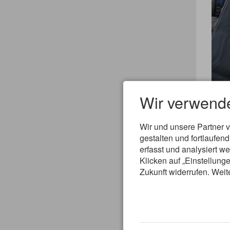
Wir verwend
Wir und unsere Partner 
gestalten und fortlaufe
erfasst und analysiert w
Nadi
"Wir
Klicken auf „Einstellunge
dabe
Zukunft widerrufen. Weit
Bilds
Alfo
"Kur
die 