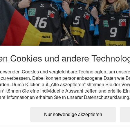
en Cookies und andere Technolog
verwenden Cookies und vergleichbare Technologien, um unsere
nd zu verbessern. Dabei können personenbezogene Daten wie B
erden. Durch Klicken auf „Alle akzeptieren“ stimmen Sie der V
ne Burbrink, Denise Senst, Kathrin Keller
von der Frauen-Bun
 sind alle wintersportverrückt, haben extra unseren letzten Spi
n“ können Sie eine individuelle Auswahl treffen und erteilte Ein
i zu sein. Live und mittendrin ist natürlich das Optimum und t
ere Informationen erhalten Sie in unserer Datenschutzerklärung
chirm zu verfolgen."
ns Hörmann (Präsident der Deutschen Olympischen Sport
Nur notwendige akzeptieren
z und knapp: Marke Ofterschwang. Trotz widriger Wetterbedingun
Rennen hier zu einer unverkennbaren und einzigartigen Marke m