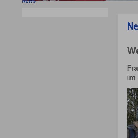
NEWS
Ne
We
Fr
im