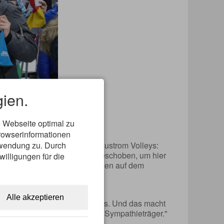
ien.
 Webseite optimal zu
rowserinformationen
erwendung zu. Durch
desligamannschaft der Allgäustrom Volleys:
eltag eine Woche nach vorne geschoben, um hier
willigungen für die
ausend Mal besser als das Rennen auf dem
.
bundes:
Alle akzeptieren
gen passt alles, wirklich alles. Und das macht
it dem Allgäu als weltweitem Sympathieträger."