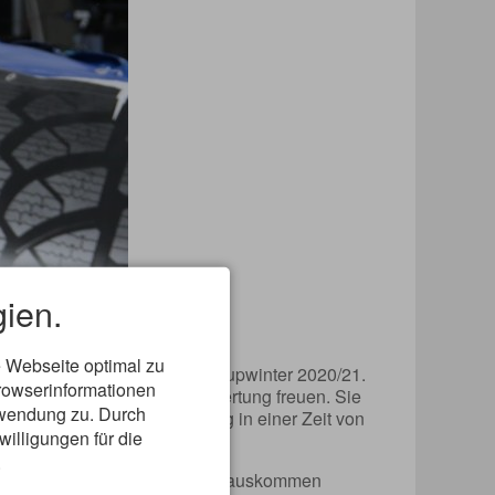
ien.
 Webseite optimal zu
 letzten Einsatz im Ski-Weltcupwinter 2020/21.
rowserinformationen
n Triumph in der Disziplinenwertung freuen. Sie
erwendung zu. Durch
n Erfolg. Der Tagessieg ging in einer Zeit von
willigungen für die
.
, die heuer ohne Kristallkugel auskommen