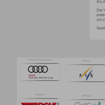
G‘s i
Der 
erst
um z
Quel
Presenting Sponsor
Partner
Partner
Partner