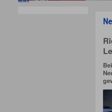
NEWS
Ne
Ri
Le
Bei
Neu
gew