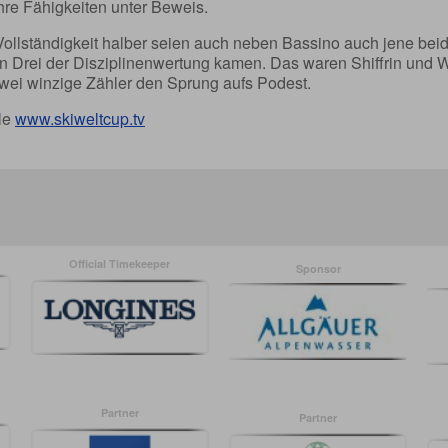
hre Fähigkeiten unter Beweis.
Vollständigkeit halber seien auch neben Bassino auch jene beid
en Drei der Disziplinenwertung kamen. Das waren Shiffrin und W
wei winzige Zähler den Sprung aufs Podest.
le
www.skiweltcup.tv
Official Timekeeper
Sponsor
Partner
Partner