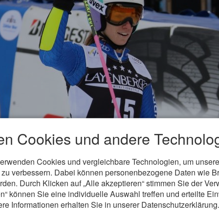
en Cookies und andere Technolog
verwenden Cookies und vergleichbare Technologien, um unsere
Frauen bestritten mit dem Riesenslalom in der Lenzerheide ihren
nd zu verbessern. Dabei können personenbezogene Daten wie B
ts im Vorfeld konnte sich die Italienerin Marta Bassino über de
erden. Durch Klicken auf „Alle akzeptieren“ stimmen Sie der V
nn mehrere Rennen und legte schon früh den Grundstein für ihre
n“ können Sie eine individuelle Auswahl treffen und erteilte Ein
,48 Minuten an die junge Neuseeländerin Alice Robinson.
ere Informationen erhalten Sie in unserer Datenschutzerklärung
zur Halbzeit führende US-Amerikanerin Mikaela Shiffrin (+0,28)