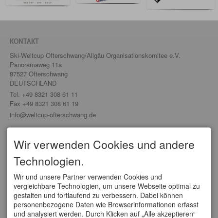
KONTAKT
Ski-Weltcup Ofterschwang/Allgäu Organisationskomitee e.V.
Panoramaweg 11a
87527 Ofterschwang
DEUTSCHLAND
Tel.
+49 8321 308 61 11
Fax +49 8321 308 61 19
info@weltcup-ofterschwang.de
SERVICE
Wir verwenden Cookies und andere
Organisationskomitee
Technologien.
Partner/ Sponsoren
Tickets
Anfahrt
Wir und unsere Partner verwenden Cookies und
vergleichbare Technologien, um unsere Webseite optimal zu
WELTCUPS
gestalten und fortlaufend zu verbessern. Dabei können
personenbezogene Daten wie Browserinformationen erfasst
Vierschanzentournee
und analysiert werden. Durch Klicken auf „Alle akzeptieren“
FIS Weltcup Skifliegen