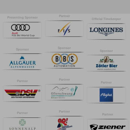
Partner
Presenting Sponsor
Official Timekeeper
Sponsor
Sponsor
Sponsor
Partner
Partner
Partner
Partner
Partner
Partner