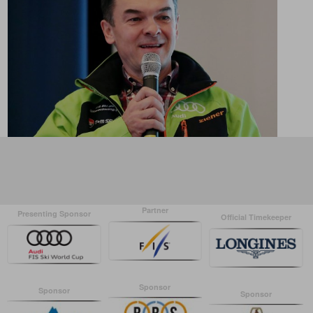
Partner
Presenting Sponsor
Official Timekeeper
Sponsor
Sponsor
Sponsor