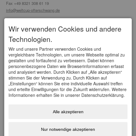
Fax +49 8321 308 61 19
info@weltcup-ofterschwang.de
SERVICE
Wir verwenden Cookies und andere
Organisationskomitee
Technologien.
Partner/ Sponsoren
Tickets
Anfahrt
Wir und unsere Partner verwenden Cookies und
vergleichbare Technologien, um unsere Webseite optimal zu
WELTCUPS
gestalten und fortlaufend zu verbessern. Dabei können
personenbezogene Daten wie Browserinformationen erfasst
Vierschanzentournee
und analysiert werden. Durch Klicken auf „Alle akzeptieren“
FIS Weltcup Skifliegen
stimmen Sie der Verwendung zu. Durch Klicken auf
FIS Ski Cross Weltcup Grasgehren
„Einstellungen“ können Sie eine individuelle Auswahl treffen
FIS Tour de Ski
und erteilte Einwilligungen für die Zukunft widerrufen. Weitere
FIS Nordische Kombination Weltcup
Informationen erhalten Sie in unserer Datenschutzerklärung.
FIS Weltcup Skispringen Damen
SOCIAL
Alle akzeptieren
Facebook
Youtube
Nur notwendige akzeptieren
Instagram