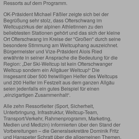
Ressorts auf dem Programm.
OK-Präsident Michael Fäßler zeigte sich bei der
Begrüßung sehr stolz, dass Ofterschwang im
Weltcupzirkus der alpinen Athletinnen zu den
beliebtesten Stationen gehört und das sich der kleine
Ort Ofterschwang im Kreise der "Großen" durch seine
besondere Stimmung am Weltcuphang auszeichnet.
Bürgermeister und Vize-Präsident Alois Ried
erwähnte in seiner Ansprache die Bedeutung für die
Region: „Der Ski-Weltcup ist kein Ofterschwanger
Weltcup sondern ein Allgäuer Weltcup!“ Die
insgesamt über 500 freiwilligen Helfer des Weltcups
und 200 Helfer im Festzelt aus dem ganzen Allgäu
seien jedenfalls ein gutes Beispiel für einen
„einzigartigen Zusammenhalt“.
Alle zehn Ressortleiter (Sport, Sicherheit,
Unterbringung, Infrastruktur, Weltcup-Team,
Transport/Verkehr, Rahmenprogramm, Marketing,
Medien und Medizin) informierten über den Stand der
Vorbereitungen – die Generalsekretäre Dominik Fritz
und Hanspeter Schratt über die allgemeinen Themen.