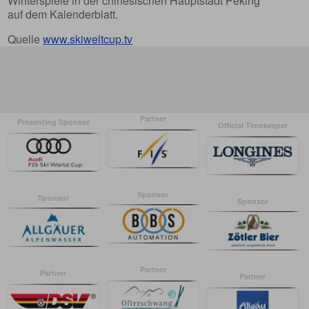
Winterspiele in der chinesischen Hauptstadt Peking
auf dem Kalenderblatt.
Quelle
www.skiweltcup.tv
Partner
Presenting Sponsor
Official Timekeeper
Sponsor
Sponsor
Sponsor
Partner
Partner
Partner