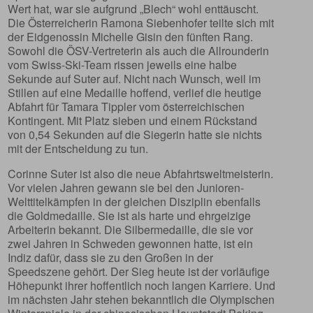
Wert hat, war sie aufgrund „Blech“ wohl enttäuscht.
Die Österreicherin Ramona Siebenhofer teilte sich mit
der Eidgenossin Michelle Gisin den fünften Rang.
Sowohl die ÖSV-Vertreterin als auch die Allrounderin
vom Swiss-Ski-Team rissen jeweils eine halbe
Sekunde auf Suter auf. Nicht nach Wunsch, weil im
Stillen auf eine Medaille hoffend, verlief die heutige
Abfahrt für Tamara Tippler vom österreichischen
Kontingent. Mit Platz sieben und einem Rückstand
von 0,54 Sekunden auf die Siegerin hatte sie nichts
mit der Entscheidung zu tun.
Corinne Suter ist also die neue Abfahrtsweltmeisterin.
Vor vielen Jahren gewann sie bei den Junioren-
Welttitelkämpfen in der gleichen Disziplin ebenfalls
die Goldmedaille. Sie ist als harte und ehrgeizige
Arbeiterin bekannt. Die Silbermedaille, die sie vor
zwei Jahren in Schweden gewonnen hatte, ist ein
Indiz dafür, dass sie zu den Großen in der
Speedszene gehört. Der Sieg heute ist der vorläufige
Höhepunkt ihrer hoffentlich noch langen Karriere. Und
im nächsten Jahr stehen bekanntlich die Olympischen