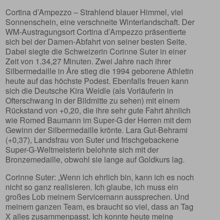
Cortina d’Ampezzo – Strahlend blauer Himmel, viel
Sonnenschein, eine verschneite Winterlandschaft. Der
WM-Austragungsort Cortina d’Ampezzo präsentierte
sich bei der Damen-Abfahrt von seiner besten Seite.
Dabei siegte die Schweizerin Corinne Suter in einer
Zeit von 1.34,27 Minuten. Zwei Jahre nach ihrer
Silbermedaille in Åre stieg die 1994 geborene Athletin
heute auf das höchste Podest. Ebenfalls freuen kann
sich die Deutsche Kira Weidle (als Vorläuferin in
Ofterschwang in der Bildmitte zu sehen) mit einem
Rückstand von +0,20, die ihre sehr gute Fahrt ähnlich
wie Romed Baumann im Super-G der Herren mit dem
Gewinn der Silbermedaille krönte. Lara Gut-Behrami
(+0,37), Landsfrau von Suter und frischgebackene
Super-G-Weltmeisterin belohnte sich mit der
Bronzemedaille, obwohl sie lange auf Goldkurs lag.
Corinne Suter: „Wenn ich ehrlich bin, kann ich es noch
nicht so ganz realisieren. Ich glaube, ich muss ein
großes Lob meinem Servicemann aussprechen. Und
meinem ganzen Team, es braucht so viel, dass an Tag
X alles zusammenpasst. Ich konnte heute meine